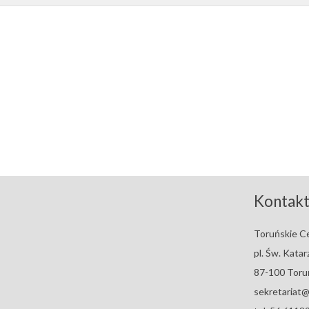
Kontak
Toruńskie C
pl. Św. Katar
87-100 Toru
sekretariat@