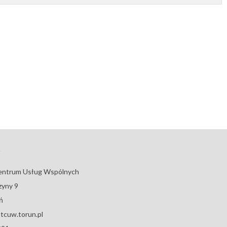
t
entrum Usług Wspólnych
zyny 9
ń
tcuw.torun.pl