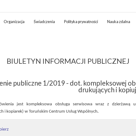
Organizacja
Świadczenia
Polityka prywatności
Nauka zdalna
BIULETYN INFORMACJI PUBLICZNEJ
nie publiczne 1/2019 - dot. kompleksowej obs
drukujących i kopiu
wienia jest kompleksowa obsługa serwisowa wraz z dzierżawą urz
ch i kopiarek) w Toruńskim Centrum Usług Wspólnych
.
bierz